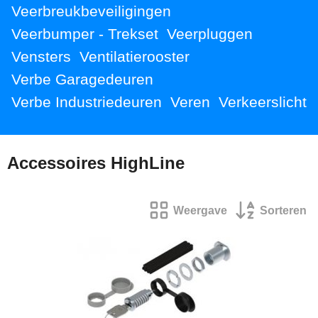
Veerbreukbeveiligingen
Veerbumper - Trekset
Veerpluggen
Vensters
Ventilatierooster
Verbe Garagedeuren
Verbe Industriedeuren
Veren
Verkeerslicht
Accessoires HighLine
Weergave
Sorteren