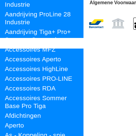
Algemene Voorwaa
Industrie
Aandrijving ProLine 28
Industrie
Aandrijving Tiga+ Pro+
Sommer Garagedeuren
Accessoires MFZ
Accessoires Aperto
Accessoires HighLine
Accessoires PRO-LINE
Accessoires RDA
Accessoires Sommer
Base Pro Tiga
Afdichtingen
Aperto
As - Koppeling - spie