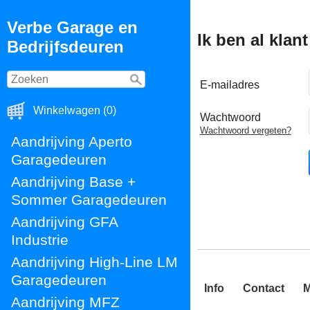
Verbe Garage en
Ik ben al klant
Bedrijfsdeuren
E-mailadres
Winkelwagen (0)
Wachtwoord
Wachtwoord vergeten?
Aandrijving Aperto
Garagedeuren
Aandrijving Base +
Sommer Garagedeuren
Aandrijving GFA
Industrie
Aandrijving High-Line LM
Garagedeuren
Info
Contact
M
Aandrijving MFZ